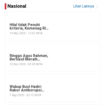
Nasional
Lihat Lainnya
Hilal tidak Penuhi
kriteria, Kemenag RI
tetapkan Hari Raya Idul
19 Mar 2026 - 13:52 WITA
Fitri di Hari Sabtu 21
Maret 2026
Ringgo Agus Rahman,
Berhasil Meraih
Predikat Pemeran
22 Nov 2025 - 03:49 WITA
Utama Pria Terbaik di
FFI 2025
Wabup Buol Hadiri
Rakor Antikorupsi
Bersama KPK RI di
7 Agu 2025 - 02:12 WITA
Jakarta