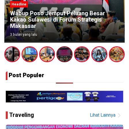
Headline
Besar
Seleksi Talent Detection Jadi La
egis
Strategis Cetak Bibit Unggul Futsa
Sulteng
3 bulan yang lalu
Post Populer
Traveling
Lihat Lainnya