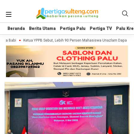
Beranda
Beranda
Berita Utama
Berita Utama
Pertiga Palu
Pertiga Palu
Pertiga TV
Pertiga TV
Palu Kre
Palu Kre
ta Babi
Ketua YPPB Sebut, Lebih 90 Persen Mahasiswa Unazlam Dapat Beas