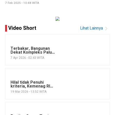
7 Feb 2025 - 10:48 WITA
Video Short
Lihat Lainnya
Terbakar, Bangunan
Dekat Kompleks Palu
Plaza
7 Apr 2026 - 02:43 WITA
Hilal tidak Penuhi
kriteria, Kemenag RI
tetapkan Hari Raya Idul
19 Mar 2026 - 13:52 WITA
Fitri di Hari Sabtu 21
Maret 2026