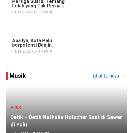
Pertiga Suara, Tentang
Lelah yang Tak Pernah
Kita Ceritakan
5 Des 2025 - 17:57 WITA
Apa Iya, Kota Palu
berpotensi Banjir
seperti Sumatera Utara
1 Des 2025 - 01:14 WITA
Musik
Lihat Lainnya
MUSIK
Detik – Detik Nathalie Holscher Saat di Sawer
di Palu