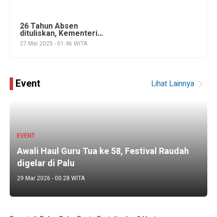
26 Tahun Absen
dituliskan, Kementerian
Kebudayaan akan Tulis
27 Mei 2025 - 01:46 WITA
Kembali Sejarah
Indonesia
Event
Lihat Lainnya
EVENT
Awali Haul Guru Tua ke 58, Festival Raudah
digelar di Palu
29 Mar 2026 - 00:28 WITA