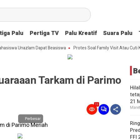
tiga Palu
tiga Palu
Pertiga TV
Pertiga TV
Palu Kreatif
Palu Kreatif
Suara Palu
Suara Palu
iswa Unazlam Dapat Beasiswa
Protes Soal Family Visit Atau Cuti Kelu
B
ejuaraaan Tarkam di Parimo
Hila
teta
21 
13
Maret
Perbesar
Ring
Pred
FFI 