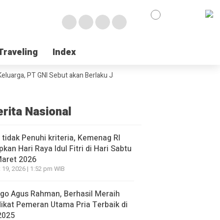
Traveling
Traveling
Index
Index
arga, PT GNI Sebut akan Berlaku Januari 2027
Wabup Poso Jemput Pelu
erita Nasional
l tidak Penuhi kriteria, Kemenag RI
pkan Hari Raya Idul Fitri di Hari Sabtu
Maret 2026
 19, 2026 | 1:52 pm WIB
go Agus Rahman, Berhasil Meraih
ikat Pemeran Utama Pria Terbaik di
2025