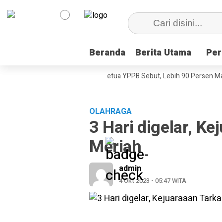
Beranda
Beranda
Berita Utama
Berita Utama
Per
Per
i, Dokumenter Pesta Babi
Ketua YPPB Sebut, Lebih 90 Persen Mahas
OLAHRAGA
3 Hari digelar, K
Meriah
admin
4 Okt 2023 - 05:47 WITA