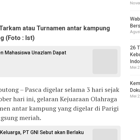
Novem
Wabu
Bers
k Tarkam atau Turnamen antar kampung
Agust
 (Foto : Ist)
26 T
sen Mahasiswa Unazlam Dapat
Kebu
Indo
Mei 2
Kem
outong – Pasca digelar selama 3 hari sejak
Dok
Mei 2
ober hari ini, gelaran Kejuaraan Olahraga
en antar kampung yang digelar di Parigi
gsung meriah.
i Keluarga, PT GNI Sebut akan Berlaku