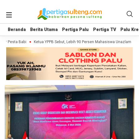
Beranda
Beranda
Berita Utama
Berita Utama
Pertiga Palu
Pertiga Palu
Pertiga TV
Pertiga TV
Palu Kre
Palu Kre
er Pesta Babi
Ketua YPPB Sebut, Lebih 90 Persen Mahasiswa Unazlam Dapa