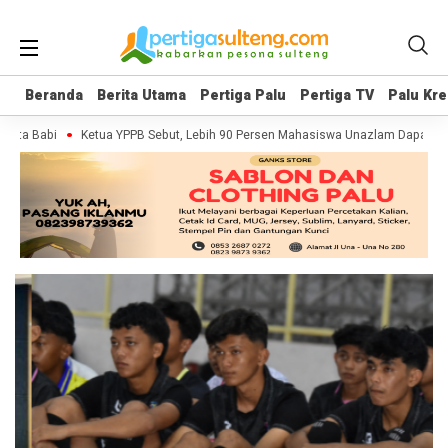
Beranda
Beranda
Berita Utama
Berita Utama
Pertiga Palu
Pertiga Palu
Pertiga TV
Pertiga TV
Palu Kre
Palu Kre
esta Babi
Ketua YPPB Sebut, Lebih 90 Persen Mahasiswa Unazlam Dapat Be