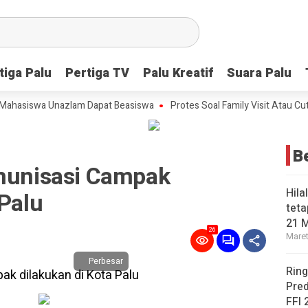
tiga Palu
tiga Palu
Pertiga TV
Pertiga TV
Palu Kreatif
Palu Kreatif
Suara Palu
Suara Palu
siswa Unazlam Dapat Beasiswa
Protes Soal Family Visit Atau Cuti Ke
B
Imunisasi Campak
Hila
 Palu
teta
21 
26
Maret
Perbesar
Ring
Pred
FFI 