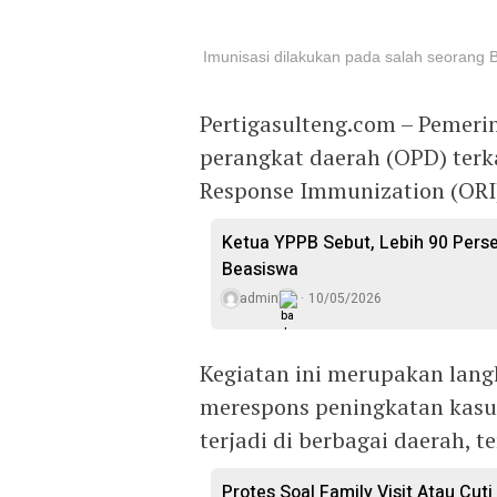
Imunisasi dilakukan pada salah seorang B
Pertigasulteng.com – Pemerin
perangkat daerah (OPD) terk
Response Immunization (ORI)
Ketua YPPB Sebut, Lebih 90 Per
Beasiswa
admin
10/05/2026
Kegiatan ini merupakan lang
merespons peningkatan kasus
terjadi di berbagai daerah, t
Protes Soal Family Visit Atau Cut