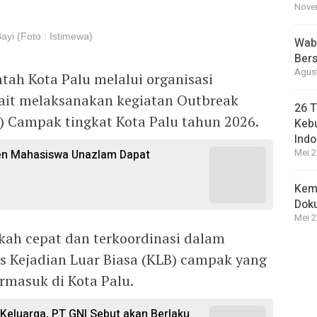
Novem
ayi (Foto : Istimewa)
Wabu
Bers
Agust
tah Kota Palu melalui organisasi
ait melaksanakan kegiatan Outbreak
26 T
 Campak tingkat Kota Palu tahun 2026.
Kebu
Indo
sen Mahasiswa Unazlam Dapat
Mei 2
Kem
Dok
Mei 2
kah cepat dan terkoordinasi dalam
 Kejadian Luar Biasa (KLB) campak yang
ermasuk di Kota Palu.
i Keluarga, PT GNI Sebut akan Berlaku