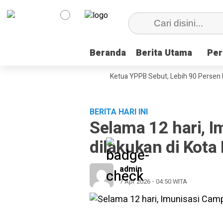
Beranda
Beranda
Berita Utama
Berita Utama
Per
Per
ni, Dokumenter Pesta Babi
Ketua YPPB Sebut, Lebih 90 Persen Maha
BERITA HARI INI
Selama 12 hari, 
dilakukan di Kota
admin
7 Apr 2026 - 04:50 WITA