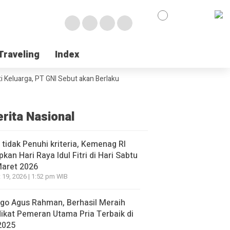
Traveling
Traveling
Index
Index
luarga, PT GNI Sebut akan Berlaku Januari 2027
Wabup Poso Jemput Pel
erita Nasional
l tidak Penuhi kriteria, Kemenag RI
pkan Hari Raya Idul Fitri di Hari Sabtu
Maret 2026
 19, 2026 | 1:52 pm WIB
go Agus Rahman, Berhasil Meraih
ikat Pemeran Utama Pria Terbaik di
2025