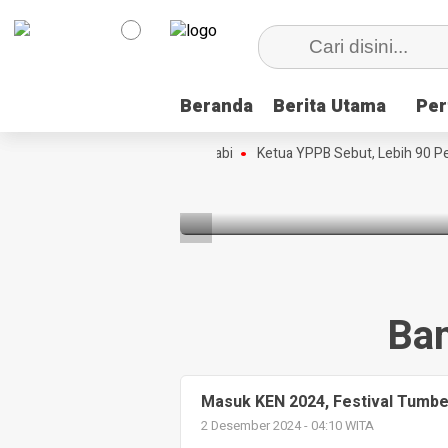
YPPB
Keluarga,
Sebut,
PT GNI
Lebih 90
Sebut
Persen
akan
Beranda
Beranda
Berita Utama
Berita Utama
Per
Per
Mahasiswa
Berlaku
 Forum Strategis
Unazlam
HEADLINE
Januari
onton Disini, Dokumenter Pesta Babi
Nonton Disini, Dokumenter Pe
Ketua YPPB Sebut, Lebih 90 Pe
Dapat
2027
Beasiswa
3 bulan yang lalu
3 bulan yang
3 bulan yang lalu
lalu
Ban
Masuk KEN 2024, Festival Tumbe 
2 Desember 2024 - 04:10 WITA