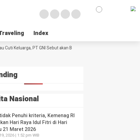
en-
kah
e
egis
urangi
k
laku
Traveling
Traveling
Index
Index
umtif
NE
ul
 Poso Jemput Peluang Besar Kakao Sulawesi di Foru
ologi
l
u Cuti Keluarga, PT GNI Sebut akan Berlaku Januari 2027
ssar
Wabup Poso J
al di
ng
I
yang lalu
 yang
 yang lalu
nding
ita Nasional
 tidak Penuhi kriteria, Kemenag RI
kan Hari Raya Idul Fitri di Hari
u 21 Maret 2026
19, 2026 | 1:52 pm WIB