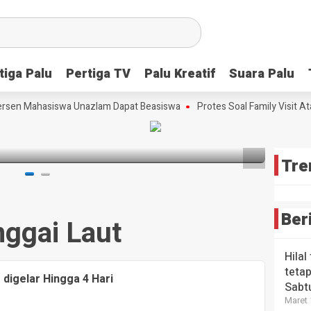
Scre
Lang
Tim
Strat
Meng
Ceta
Peri
Bibit
tiga Palu
tiga Palu
Pertiga TV
Pertiga TV
Palu Kreatif
Palu Kreatif
Suara Palu
Suara Palu
Kons
HEADLI
Ungg
Wabup
Tekn
Futsa
sta Babi
rsen Mahasiswa Unazlam Dapat Beasiswa
Protes Soal Family Visit Ata
Maka
Digit
Sulte
Era A
3 bulan 
3 bulan
lalu
4 bulan
Tre
Ber
ggai Laut
Hilal
tetap
digelar Hingga 4 Hari
Sabt
Maret 