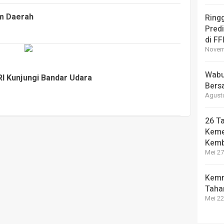
m Daerah
Ring
Pred
di FF
Novemb
Wabup
I Kunjungi Bandar Udara
Bers
Agustu
26 Ta
Keme
Kemb
Mei 27
Kemn
Taha
Mei 22