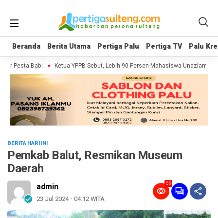
Beranda
Beranda
Berita Utama
Berita Utama
Pertiga Palu
Pertiga Palu
Pertiga TV
Pertiga TV
Palu Kre
Palu Kre
er Pesta Babi
Ketua YPPB Sebut, Lebih 90 Persen Mahasiswa Unazlam Dapa
BERITA HARI INI
Pemkab Balut, Resmikan Museum
Daerah
55
admin
23 Jul 2024 - 04:12 WITA