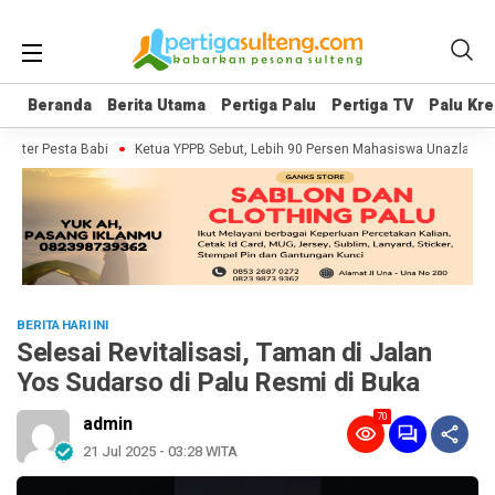
Beranda
Beranda
Berita Utama
Berita Utama
Pertiga Palu
Pertiga Palu
Pertiga TV
Pertiga TV
Palu Kre
Palu Kre
enter Pesta Babi
Ketua YPPB Sebut, Lebih 90 Persen Mahasiswa Unazlam Da
BERITA HARI INI
Selesai Revitalisasi, Taman di Jalan
Yos Sudarso di Palu Resmi di Buka
70
admin
21 Jul 2025 - 03:28 WITA