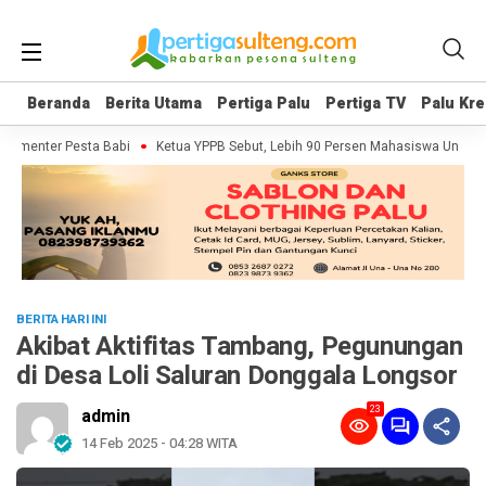
Beranda
Beranda
Berita Utama
Berita Utama
Pertiga Palu
Pertiga Palu
Pertiga TV
Pertiga TV
Palu Kre
Palu Kre
kumenter Pesta Babi
Ketua YPPB Sebut, Lebih 90 Persen Mahasiswa Unazla
BERITA HARI INI
Akibat Aktifitas Tambang, Pegunungan
di Desa Loli Saluran Donggala Longsor
23
admin
14 Feb 2025 - 04:28 WITA