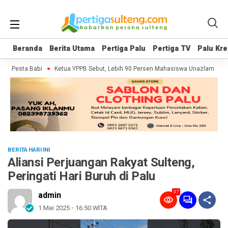
Beranda
Beranda
Berita Utama
Berita Utama
Pertiga Palu
Pertiga Palu
Pertiga TV
Pertiga TV
Palu Kre
Palu Kre
er Pesta Babi
Ketua YPPB Sebut, Lebih 90 Persen Mahasiswa Unazlam Dapa
BERITA HARI INI
Aliansi Perjuangan Rakyat Sulteng,
Peringati Hari Buruh di Palu
37
admin
1 Mei 2025 - 16:50 WITA