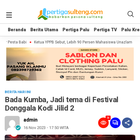
Beranda
Beranda
Berita Utama
Berita Utama
Pertiga Palu
Pertiga Palu
Pertiga TV
Pertiga TV
Palu Kre
Palu Kre
r Pesta Babi
Ketua YPPB Sebut, Lebih 90 Persen Mahasiswa Unazlam Dapat
BERITA HARI INI
Bada Kumba, Jadi tema di Festival
Donggala Kodi Jilid 2
56
admin
16 Nov 2023 - 17:50 WITA