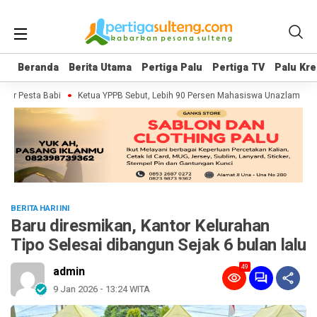
Beranda
Beranda
Berita Utama
Berita Utama
Pertiga Palu
Pertiga Palu
Pertiga TV
Pertiga TV
Palu Kre
Palu Kre
er Pesta Babi
Ketua YPPB Sebut, Lebih 90 Persen Mahasiswa Unazlam Dapa
BERITA HARI INI
Baru diresmikan, Kantor Kelurahan
Tipo Selesai dibangun Sejak 6 bulan lalu
49
admin
9 Jan 2026 - 13:24 WITA