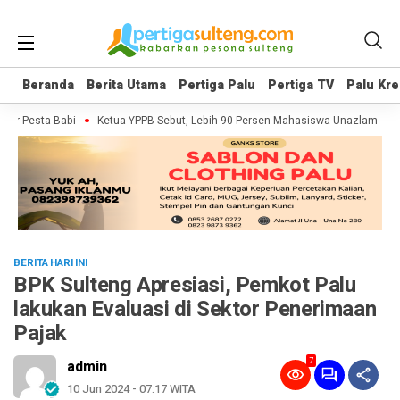
Beranda
Beranda
Berita Utama
Berita Utama
Pertiga Palu
Pertiga Palu
Pertiga TV
Pertiga TV
Palu Kre
Palu Kre
er Pesta Babi
Ketua YPPB Sebut, Lebih 90 Persen Mahasiswa Unazlam Dapa
BERITA HARI INI
BPK Sulteng Apresiasi, Pemkot Palu
lakukan Evaluasi di Sektor Penerimaan
Pajak
7
admin
10 Jun 2024 - 07:17 WITA