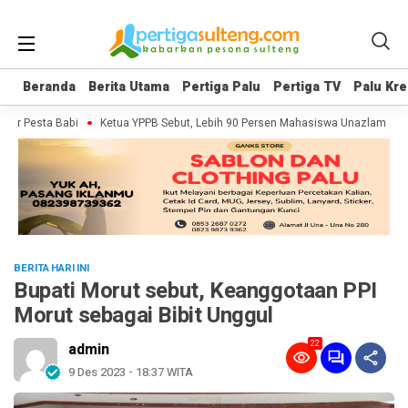
Beranda
Beranda
Berita Utama
Berita Utama
Pertiga Palu
Pertiga Palu
Pertiga TV
Pertiga TV
Palu Kre
Palu Kre
er Pesta Babi
Ketua YPPB Sebut, Lebih 90 Persen Mahasiswa Unazlam Dapa
BERITA HARI INI
Bupati Morut sebut, Keanggotaan PPI
Morut sebagai Bibit Unggul
22
admin
9 Des 2023 - 18:37 WITA