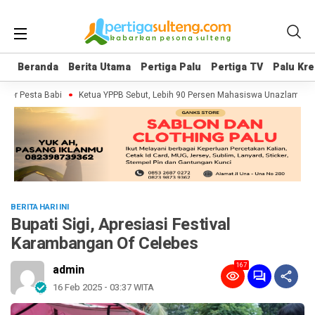
Beranda
Beranda
Berita Utama
Berita Utama
Pertiga Palu
Pertiga Palu
Pertiga TV
Pertiga TV
Palu Kre
Palu Kre
er Pesta Babi
Ketua YPPB Sebut, Lebih 90 Persen Mahasiswa Unazlam Dapa
BERITA HARI INI
Bupati Sigi, Apresiasi Festival
Karambangan Of Celebes
167
admin
16 Feb 2025 - 03:37 WITA