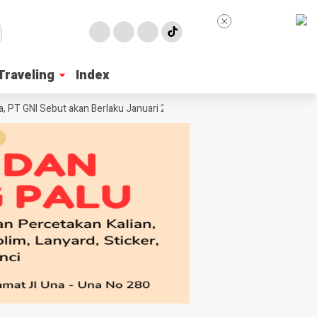
Traveling
Traveling
Index
Index
 GNI Sebut akan Berlaku Januari 2027
Wabup Poso Jemput Peluang Besa