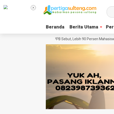
Beranda
Beranda
Berita Utama
Berita Utama
Per
Per
enter Pesta Babi
Ketua YPPB Sebut, Lebih 90 Persen Mahasiswa Una