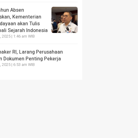
NE
HEADLINE
ahun Absen
 YPPB Sebut, Lebih 90
Protes Soal Family V
iskan, Kementerian
en Mahasiswa Unazlam
Keluarga, PT GNI Se
dayaan akan Tulis
t Beasiswa
Berlaku Januari 202
ali Sejarah Indonesia
, 2025 | 1:46 am WIB
yang lalu
3 bulan yang lalu
aker RI, Larang Perusahaan
n Dokumen Penting Pekerja
, 2025 | 6:53 am WIB