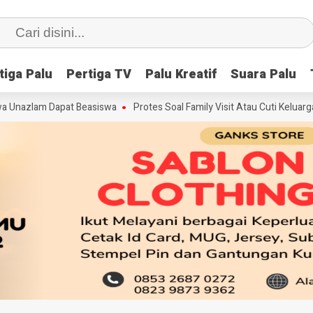
tiga Palu
tiga Palu
Pertiga TV
Pertiga TV
Palu Kreatif
Palu Kreatif
Suara Palu
Suara Palu
zlam Dapat Beasiswa
Protes Soal Family Visit Atau Cuti Keluarga, PT