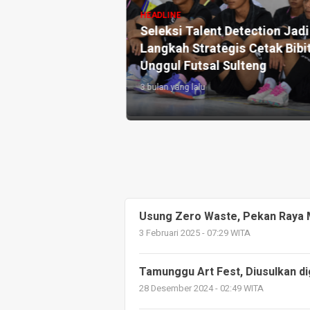
HEADLINE
ily Visit Atau Cuti
Seleksi Talent Detection Jadi
NI Sebut akan
Langkah Strategis Cetak Bibit
i 2027
Unggul Futsal Sulteng
3 bulan yang lalu
Usung Zero Waste, Pekan Raya 
3 Februari 2025 - 07:29 WITA
Tamunggu Art Fest, Diusulkan di
28 Desember 2024 - 02:49 WITA