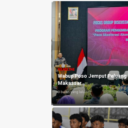
HEADLINE
Wabup Poso Jemput Peluang B
Makassar
3 bulan yang lalu