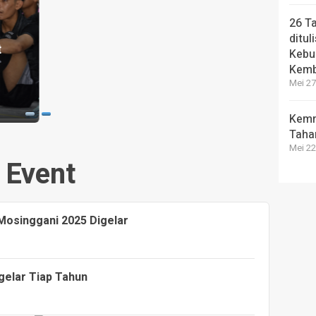
Konsumtif
HEADLI
26 T
Teknologi
Ketua
ditul
Digital di
Pers
Kebu
Era AI
Dapa
Kemb
Mei 27
4 bulan yang lalu
3 bulan 
Kemn
Taha
Mei 22
Event
Mosinggani 2025 Digelar
gelar Tiap Tahun