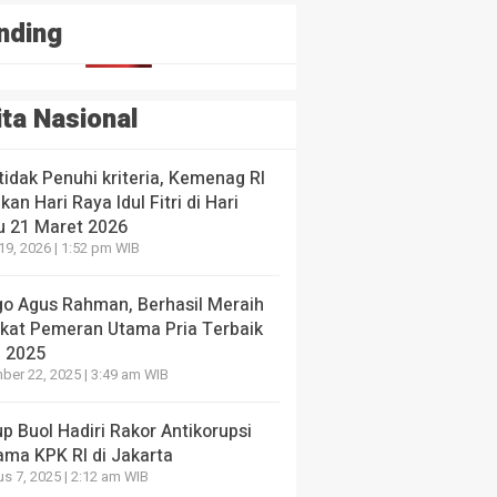
nding
ita Nasional
 tidak Penuhi kriteria, Kemenag RI
kan Hari Raya Idul Fitri di Hari
u 21 Maret 2026
19, 2026 | 1:52 pm WIB
NE
go Agus Rahman, Berhasil Meraih
n Disini, Dokumenter Pesta Babi
ikat Pemeran Utama Pria Terbaik
I 2025
yang lalu
er 22, 2025 | 3:49 am WIB
 Buol Hadiri Rakor Antikorupsi
ama KPK RI di Jakarta
s 7, 2025 | 2:12 am WIB