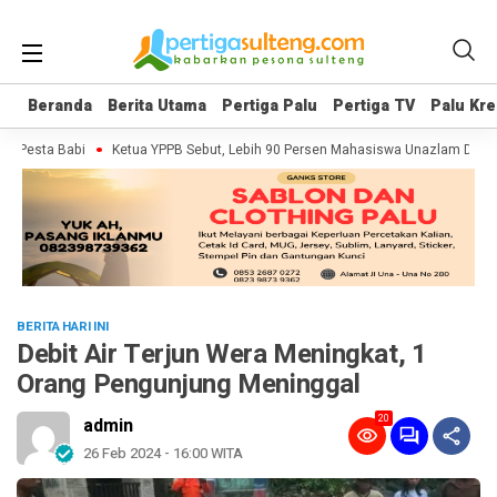
Beranda
Beranda
Berita Utama
Berita Utama
Pertiga Palu
Pertiga Palu
Pertiga TV
Pertiga TV
Palu Kre
Palu Kre
 Pesta Babi
Ketua YPPB Sebut, Lebih 90 Persen Mahasiswa Unazlam Dapat 
BERITA HARI INI
Debit Air Terjun Wera Meningkat, 1
Orang Pengunjung Meninggal
20
admin
26 Feb 2024 - 16:00 WITA