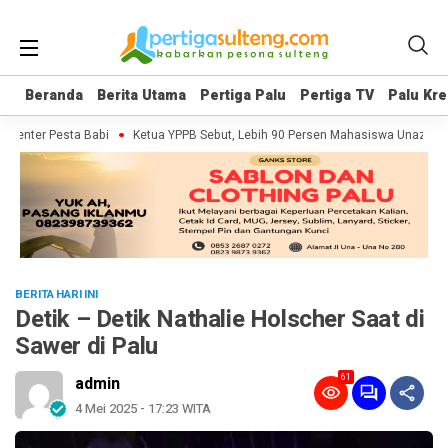
Beranda
Beranda
Berita Utama
Berita Utama
Pertiga Palu
Pertiga Palu
Pertiga TV
Pertiga TV
Palu Kre
Palu Kre
umenter Pesta Babi
Ketua YPPB Sebut, Lebih 90 Persen Mahasiswa Unazlam 
BERITA HARI INI
Detik – Detik Nathalie Holscher Saat di
Sawer di Palu
61
admin
4 Mei 2025 - 17:23 WITA