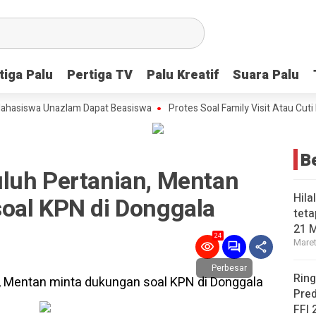
tiga Palu
tiga Palu
Pertiga TV
Pertiga TV
Palu Kreatif
Palu Kreatif
Suara Palu
Suara Palu
iswa Unazlam Dapat Beasiswa
Protes Soal Family Visit Atau Cuti Kelu
B
luh Pertanian, Mentan
Hila
oal KPN di Donggala
teta
21 
24
Maret
Perbesar
Ring
Pred
FFI 