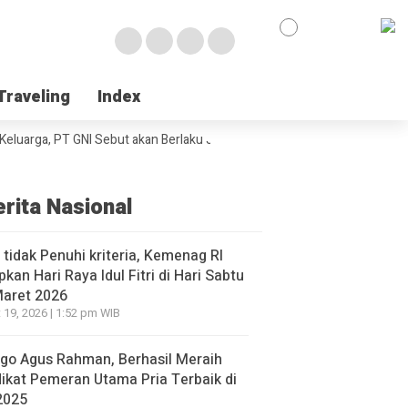
Traveling
Traveling
Index
Index
arga, PT GNI Sebut akan Berlaku Januari 2027
Wabup Poso Jemput Pelu
erita Nasional
l tidak Penuhi kriteria, Kemenag RI
pkan Hari Raya Idul Fitri di Hari Sabtu
Maret 2026
 19, 2026 | 1:52 pm WIB
go Agus Rahman, Berhasil Meraih
ikat Pemeran Utama Pria Terbaik di
2025