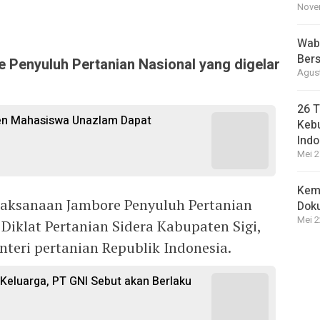
Novem
Wabu
Bers
enyuluh Pertanian Nasional yang digelar
Agust
26 T
sen Mahasiswa Unazlam Dapat
Kebu
Indo
Mei 2
Kem
elaksanaan Jambore Penyuluh Pertanian
Dok
Mei 2
 Diklat Pertanian Sidera Kabupaten Sigi,
nteri pertanian Republik Indonesia.
i Keluarga, PT GNI Sebut akan Berlaku