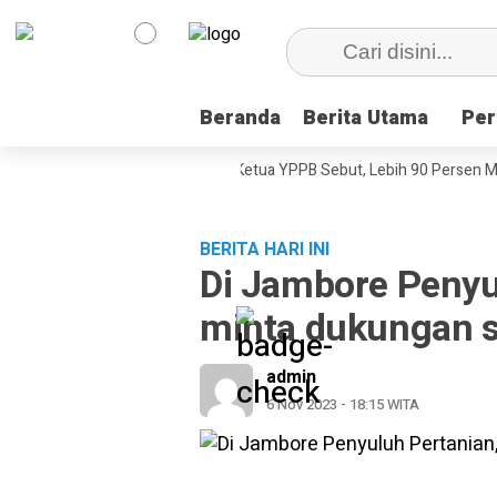
Beranda
Beranda
Berita Utama
Berita Utama
Per
Per
i, Dokumenter Pesta Babi
Ketua YPPB Sebut, Lebih 90 Persen Mahas
BERITA HARI INI
Di Jambore Penyu
minta dukungan s
admin
6 Nov 2023 - 18:15 WITA