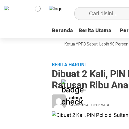
Beranda
Beranda
Berita Utama
Berita Utama
Per
Per
ini, Dokumenter Pesta Babi
Ketua YPPB Sebut, Lebih 90 Persen Mah
BERITA HARI INI
Dibuat 2 Kali, PIN
Ratusan Ribu Ana
admin
24 Jul 2024 - 03:05 WITA