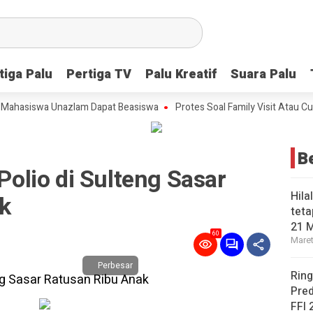
tiga Palu
tiga Palu
Pertiga TV
Pertiga TV
Palu Kreatif
Palu Kreatif
Suara Palu
Suara Palu
asiswa Unazlam Dapat Beasiswa
Protes Soal Family Visit Atau Cuti Ke
B
 Polio di Sulteng Sasar
Hila
k
teta
21 
60
Maret
Perbesar
Ring
Pred
FFI 