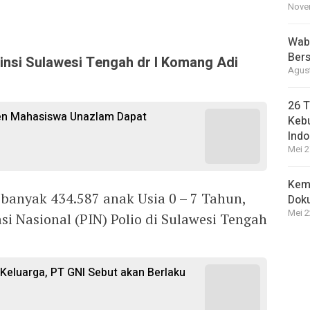
Novem
Wabu
Bers
insi Sulawesi Tengah dr I Komang Adi
Agust
26 T
sen Mahasiswa Unazlam Dapat
Kebu
Indo
Mei 2
Kem
ebanyak 434.587 anak Usia 0 – 7 Tahun,
Dok
Mei 2
si Nasional (PIN) Polio di Sulawesi Tengah
i Keluarga, PT GNI Sebut akan Berlaku