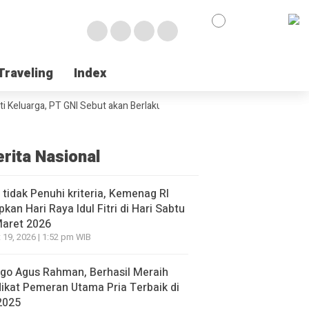
Traveling
Traveling
Index
Index
luarga, PT GNI Sebut akan Berlaku Januari 2027
Wabup Poso Jemput Pe
erita Nasional
l tidak Penuhi kriteria, Kemenag RI
pkan Hari Raya Idul Fitri di Hari Sabtu
Maret 2026
 19, 2026 | 1:52 pm WIB
go Agus Rahman, Berhasil Meraih
ikat Pemeran Utama Pria Terbaik di
2025