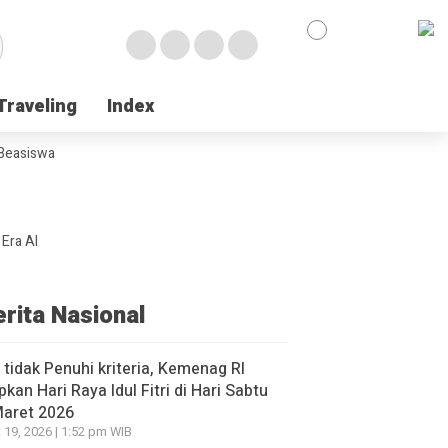
Traveling
Traveling
Index
Index
 Beasiswa
Era AI
erita Nasional
l tidak Penuhi kriteria, Kemenag RI
pkan Hari Raya Idul Fitri di Hari Sabtu
Maret 2026
 19, 2026 | 1:52 pm WIB