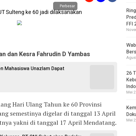
Perbesar
Ring
Pred
FFI 
Novem
Wabu
Bers
an dan Kesra Fahrudin D Yambas
Agust
sen Mahasiswa Unazlam Dapat
26 T
Kebu
Indo
Mei 2
elang Hari Ulang Tahun ke 60 Provinsi
Kem
ng semestinya digelar di tanggal 13 April
Dok
Mei 2
tnya yakni di tanggal 17 April Mendatang.