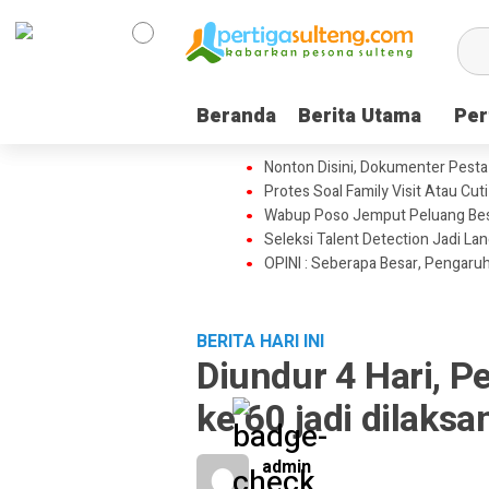
Beranda
Beranda
Berita Utama
Berita Utama
Per
Per
Nonton Disini, Dokumenter Pesta
Protes Soal Family Visit Atau Cut
Wabup Poso Jemput Peluang Besa
Seleksi Talent Detection Jadi Lan
OPINI : Seberapa Besar, Pengaruh
BERITA HARI INI
Diundur 4 Hari, P
ke 60 jadi dilaks
admin