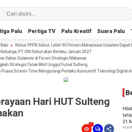
tiga Palu
tiga Palu
Pertiga TV
Pertiga TV
Palu Kreatif
Palu Kreatif
Suara Palu
Suara Palu
 Babi
Ketua YPPB Sebut, Lebih 90 Persen Mahasiswa Unazlam Dapat
i Keluarga, PT GNI Sebut akan Berlaku Januari 2027
r Kakao Sulawesi di Forum Strategis Makassar
gkah Strategis Cetak Bibit Unggul Futsal Sulteng
 Puasa Screen-Time Mengurangi Perilaku Konsumtif Teknologi Digital di 
B
erayaan Hari HUT Sulteng
Hila
anakan
teta
21 
41
Maret