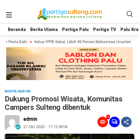
Beranda
Beranda
Berita Utama
Berita Utama
Pertiga Palu
Pertiga Palu
Pertiga TV
Pertiga TV
Palu Kre
Palu Kre
er Pesta Babi
Ketua YPPB Sebut, Lebih 90 Persen Mahasiswa Unazlam Dapa
BERITA HARI INI
Dukung Promosi Wisata, Komunitas
Campers Sulteng dibentuk
5
admin
27 Okt 2023 - 17:12 WITA