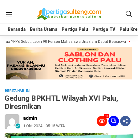
Beranda
Beranda
Berita Utama
Berita Utama
Pertiga Palu
Pertiga Palu
Pertiga TV
Pertiga TV
Palu Kre
Palu Kre
tua YPPB Sebut, Lebih 90 Persen Mahasiswa Unazlam Dapat Beasiswa
Prote
BERITA HARI INI
Gedung BPKHTL Wilayah XVI Palu,
Diresmikan
10
admin
1 Okt 2024 - 05:15 WITA