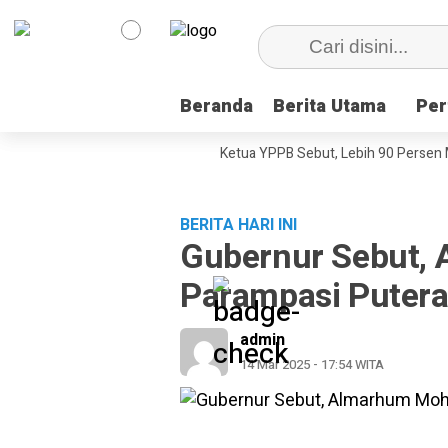
Beranda
Beranda
Berita Utama
Berita Utama
Per
Per
ni, Dokumenter Pesta Babi
Ketua YPPB Sebut, Lebih 90 Persen Mahas
BERITA HARI INI
Gubernur Sebut,
Parampasi Putera
admin
14 Mar 2025 - 17:54 WITA