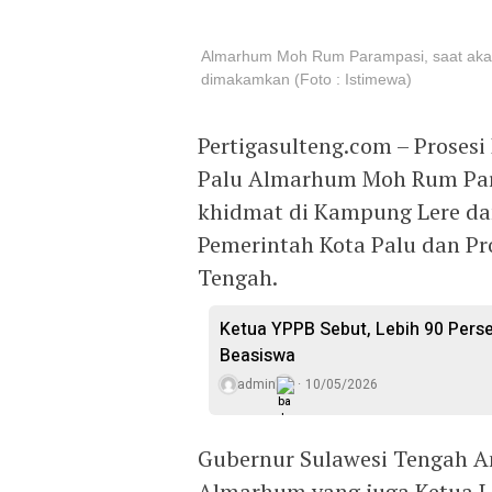
Almarhum Moh Rum Parampasi, saat akan
dimakamkan (Foto : Istimewa)
Pertigasulteng.com – Prose
Palu Almarhum Moh Rum Para
khidmat di Kampung Lere dan
Pemerintah Kota Palu dan Pr
Tengah.
Ketua YPPB Sebut, Lebih 90 Per
Beasiswa
admin
10/05/2026
Gubernur Sulawesi Tengah A
Almarhum yang juga Ketua L