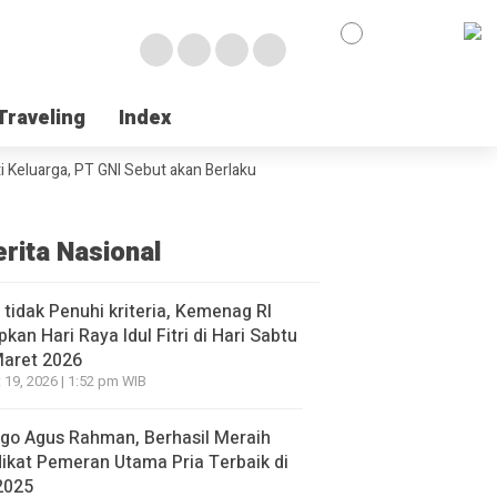
Traveling
Traveling
Index
Index
uarga, PT GNI Sebut akan Berlaku Januari 2027
Wabup Poso Jemput Pel
erita Nasional
l tidak Penuhi kriteria, Kemenag RI
pkan Hari Raya Idul Fitri di Hari Sabtu
Maret 2026
 19, 2026 | 1:52 pm WIB
go Agus Rahman, Berhasil Meraih
ikat Pemeran Utama Pria Terbaik di
2025