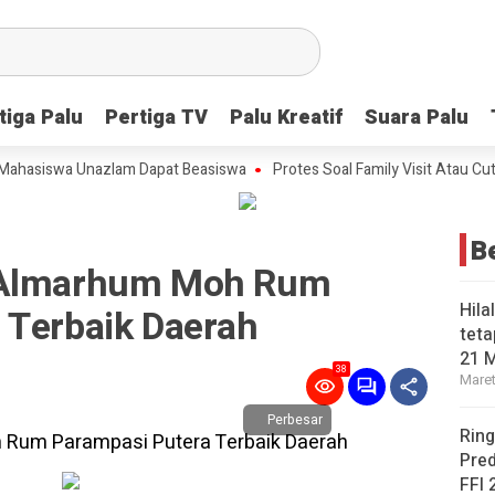
tiga Palu
tiga Palu
Pertiga TV
Pertiga TV
Palu Kreatif
Palu Kreatif
Suara Palu
Suara Palu
iswa Unazlam Dapat Beasiswa
Protes Soal Family Visit Atau Cuti Kel
B
 Almarhum Moh Rum
Hila
 Terbaik Daerah
teta
21 
38
Maret
Perbesar
Ring
Pred
FFI 