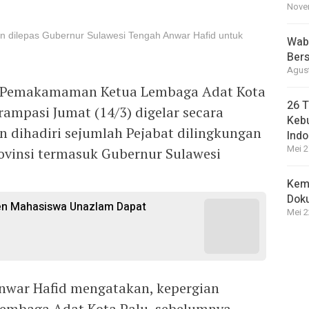
Novem
 dilepas Gubernur Sulawesi Tengah Anwar Hafid untuk
Wabu
Bers
Agust
si Pemakamaman Ketua Lembaga Adat Kota
26 T
mpasi Jumat (14/3) digelar secara
Kebu
 dihadiri sejumlah Pejabat dilingkungan
Indo
Mei 2
ovinsi termasuk Gubernur Sulawesi
Kem
Dok
sen Mahasiswa Unazlam Dapat
Mei 2
nwar Hafid mengatakan, kepergian
embaga Adat Kota Palu, sebelumnya