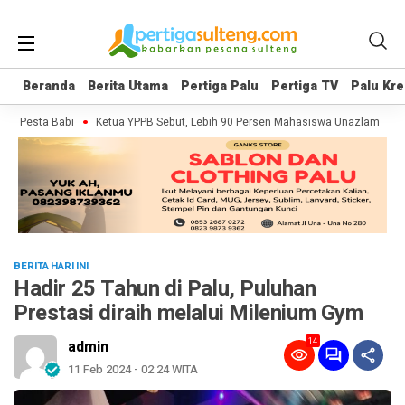
Beranda
Beranda
Berita Utama
Berita Utama
Pertiga Palu
Pertiga Palu
Pertiga TV
Pertiga TV
Palu Kre
Palu Kre
r Pesta Babi
Ketua YPPB Sebut, Lebih 90 Persen Mahasiswa Unazlam Dapat
BERITA HARI INI
Hadir 25 Tahun di Palu, Puluhan
Prestasi diraih melalui Milenium Gym
14
admin
11 Feb 2024 - 02:24 WITA