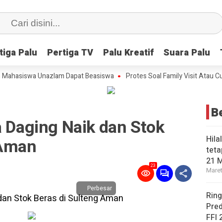
tiga Palu
tiga Palu
Pertiga TV
Pertiga TV
Palu Kreatif
Palu Kreatif
Suara Palu
Suara Palu
siswa Unazlam Dapat Beasiswa
Protes Soal Family Visit Atau Cuti Ke
B
a Daging Naik dan Stok
Hila
 Aman
teta
21 
23
Maret
Perbesar
Ring
Pred
FFI 