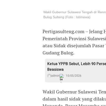
Wakil Gubernur Sulawesi Tengah dr Renn
Bulog Sulteng (Foto : Istimewa)
Pertigasulteng.com – Jelang H
Pemerintah Provinsi Sulawe
atau Sidak disejumlah Pasar 
Gudang Bulog.
Ketua YPPB Sebut, Lebih 90 Per
Beasiswa
admin
10/05/2026
Wakil Gubernur Sulawesi Te
dalam hasil sidak yang dilaku
Manonda, Pasar Masomba ser