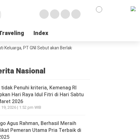
Traveling
Traveling
Index
Index
luarga, PT GNI Sebut akan Berlaku Januari 2027
Wabup Poso Jemput Pe
erita Nasional
l tidak Penuhi kriteria, Kemenag RI
pkan Hari Raya Idul Fitri di Hari Sabtu
Maret 2026
 19, 2026 | 1:52 pm WIB
go Agus Rahman, Berhasil Meraih
ikat Pemeran Utama Pria Terbaik di
2025