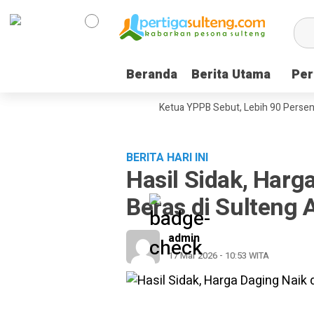
Beranda
Beranda
Berita Utama
Berita Utama
Per
Per
ini, Dokumenter Pesta Babi
Ketua YPPB Sebut, Lebih 90 Persen Maha
BERITA HARI INI
Hasil Sidak, Harg
Beras di Sulteng
admin
17 Mar 2026 - 10:53 WITA