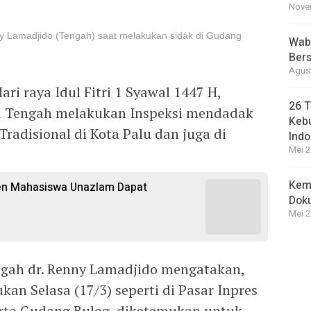
Novem
y Lamadjido (Tengah) saat melakukan sidak di Gudang
Wabu
Bers
Agust
ari raya Idul Fitri 1 Syawal 1447 H,
26 T
si Tengah melakukan Inspeksi mendadak
Kebu
Tradisional di Kota Palu dan juga di
Indo
Mei 2
Kem
sen Mahasiswa Unazlam Dapat
Dok
Mei 2
ngah dr. Renny Lamadjido mengatakan,
kan Selasa (17/3) seperti di Pasar Inpres
ta Gudang Bulog, diketemukan untuk