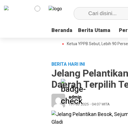
Beranda
Beranda
Berita Utama
Berita Utama
Per
Per
 Disini, Dokumenter Pesta Babi
Ketua YPPB Sebut, Lebih 90 Persen 
BERITA HARI INI
Jelang Pelantika
Daerah Terpilih T
admin
19 Feb 2025 - 04:07 WITA