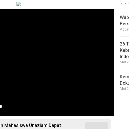
Novem
Wabu
Bers
Agust
26 T
Kebu
Indo
Mei 2
Kem
Dok
Mei 2
sen Mahasiswa Unazlam Dapat