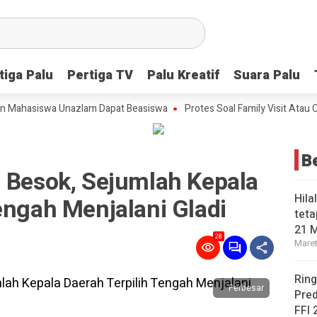
tiga Palu
tiga Palu
Pertiga TV
Pertiga TV
Palu Kreatif
Palu Kreatif
Suara Palu
Suara Palu
Mahasiswa Unazlam Dapat Beasiswa
Protes Soal Family Visit Atau Cut
B
n Besok, Sejumlah Kepala
Hila
engah Menjalani Gladi
teta
21 
28
Maret
Ring
Perbesar
Pred
FFI 