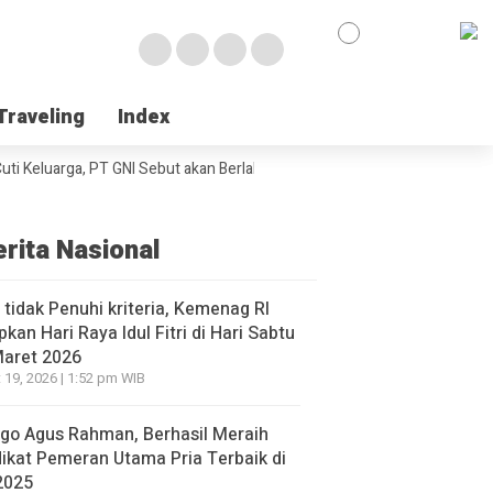
Traveling
Traveling
Index
Index
i Keluarga, PT GNI Sebut akan Berlaku Januari 2027
Wabup Poso Jemput
erita Nasional
l tidak Penuhi kriteria, Kemenag RI
pkan Hari Raya Idul Fitri di Hari Sabtu
Maret 2026
 19, 2026 | 1:52 pm WIB
go Agus Rahman, Berhasil Meraih
ikat Pemeran Utama Pria Terbaik di
2025