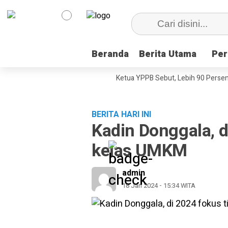
Beranda
Beranda
Berita Utama
Berita Utama
Per
Per
sini, Dokumenter Pesta Babi
Ketua YPPB Sebut, Lebih 90 Persen Mah
BERITA HARI INI
Kadin Donggala, d
kelas UMKM
admin
18 Jan 2024 - 15:34 WITA