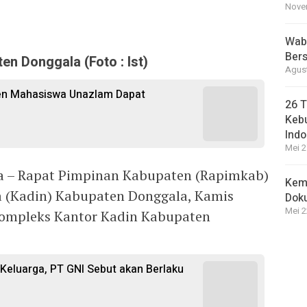
Novem
Wabu
Bers
n Donggala (Foto : Ist)
Agust
sen Mahasiswa Unazlam Dapat
26 T
Kebu
Indo
Mei 2
la – Rapat Pimpinan Kabupaten (Rapimkab)
Kem
a (Kadin) Kabupaten Donggala, Kamis
Dok
Mei 2
 Kompleks Kantor Kadin Kabupaten
i Keluarga, PT GNI Sebut akan Berlaku