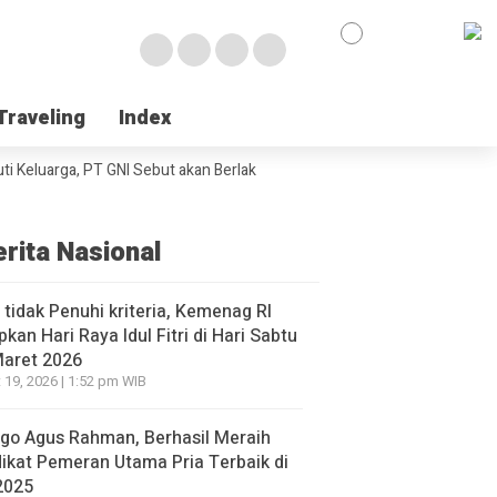
Traveling
Traveling
Index
Index
eluarga, PT GNI Sebut akan Berlaku Januari 2027
Wabup Poso Jemput P
erita Nasional
l tidak Penuhi kriteria, Kemenag RI
pkan Hari Raya Idul Fitri di Hari Sabtu
Maret 2026
 19, 2026 | 1:52 pm WIB
go Agus Rahman, Berhasil Meraih
ikat Pemeran Utama Pria Terbaik di
2025