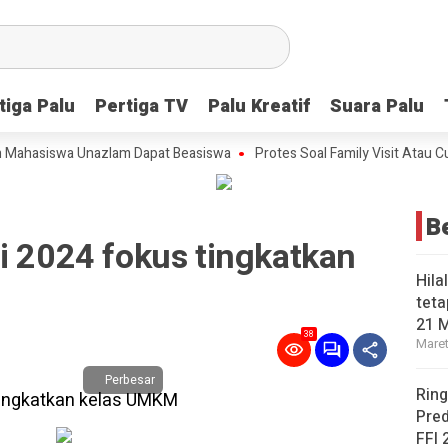
tiga Palu
tiga Palu
Pertiga TV
Pertiga TV
Palu Kreatif
Palu Kreatif
Suara Palu
Suara Palu
asiswa Unazlam Dapat Beasiswa
Protes Soal Family Visit Atau Cuti K
B
i 2024 fokus tingkatkan
Hila
teta
21 
38
Maret
Perbesar
Ring
Pred
FFI 