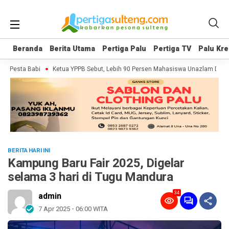
Beranda
Beranda
Berita Utama
Berita Utama
Pertiga Palu
Pertiga Palu
Pertiga TV
Pertiga TV
Palu Kre
Palu Kre
 Pesta Babi
Ketua YPPB Sebut, Lebih 90 Persen Mahasiswa Unazlam Dapat 
BERITA HARI INI
Kampung Baru Fair 2025, Digelar
selama 3 hari di Tugu Mandura
34
admin
7 Apr 2025 - 06:00 WITA