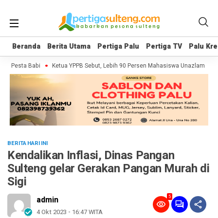
Beranda
Beranda
Berita Utama
Berita Utama
Pertiga Palu
Pertiga Palu
Pertiga TV
Pertiga TV
Palu Kre
Palu Kre
 Pesta Babi
Ketua YPPB Sebut, Lebih 90 Persen Mahasiswa Unazlam Dapat 
BERITA HARI INI
Kendalikan Inflasi, Dinas Pangan
Sulteng gelar Gerakan Pangan Murah di
Sigi
5
admin
4 Okt 2023 - 16:47 WITA