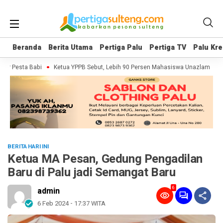
Beranda
Beranda
Berita Utama
Berita Utama
Pertiga Palu
Pertiga Palu
Pertiga TV
Pertiga TV
Palu Kre
Palu Kre
er Pesta Babi
Ketua YPPB Sebut, Lebih 90 Persen Mahasiswa Unazlam Dapat
BERITA HARI INI
Ketua MA Pesan, Gedung Pengadilan
Baru di Palu jadi Semangat Baru
6
admin
6 Feb 2024 - 17:37 WITA