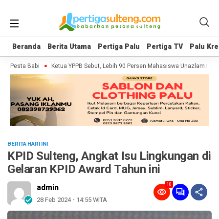
Beranda
Beranda
Berita Utama
Berita Utama
Pertiga Palu
Pertiga Palu
Pertiga TV
Pertiga TV
Palu Kre
Palu Kre
Pesta Babi
Ketua YPPB Sebut, Lebih 90 Persen Mahasiswa Unazlam Dapat B
BERITA HARI INI
KPID Sulteng, Angkat Isu Lingkungan di
Gelaran KPID Award Tahun ini
10
admin
28 Feb 2024 - 14:55 WITA