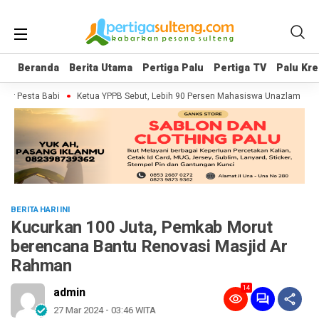
Beranda
Beranda
Berita Utama
Berita Utama
Pertiga Palu
Pertiga Palu
Pertiga TV
Pertiga TV
Palu Kre
Palu Kre
er Pesta Babi
Ketua YPPB Sebut, Lebih 90 Persen Mahasiswa Unazlam Dapa
BERITA HARI INI
Kucurkan 100 Juta, Pemkab Morut
berencana Bantu Renovasi Masjid Ar
Rahman
14
admin
27 Mar 2024 - 03:46 WITA