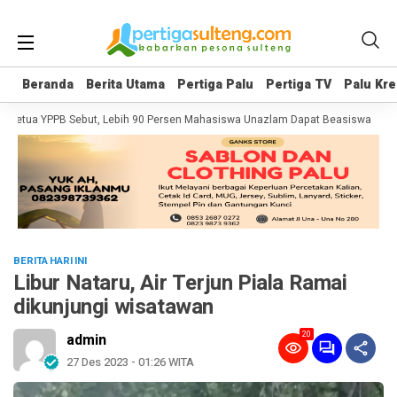
Beranda
Beranda
Berita Utama
Berita Utama
Pertiga Palu
Pertiga Palu
Pertiga TV
Pertiga TV
Palu Kre
Palu Kre
etua YPPB Sebut, Lebih 90 Persen Mahasiswa Unazlam Dapat Beasiswa
Prote
BERITA HARI INI
Libur Nataru, Air Terjun Piala Ramai
dikunjungi wisatawan
20
admin
27 Des 2023 - 01:26 WITA