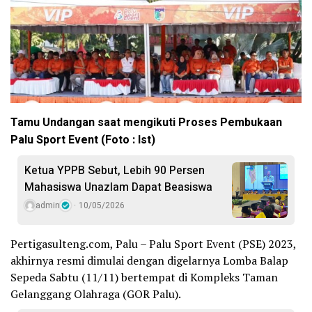
Tamu Undangan saat mengikuti Proses Pembukaan
Palu Sport Event (Foto : Ist)
Ketua YPPB Sebut, Lebih 90 Persen
Mahasiswa Unazlam Dapat Beasiswa
admin
10/05/2026
Pertigasulteng.com, Palu – Palu Sport Event (PSE) 2023,
akhirnya resmi dimulai dengan digelarnya Lomba Balap
Sepeda Sabtu (11/11) bertempat di Kompleks Taman
Gelanggang Olahraga (GOR Palu).