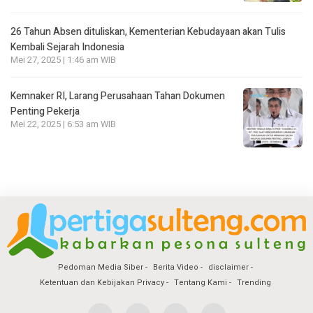
26 Tahun Absen dituliskan, Kementerian Kebudayaan akan Tulis
Kembali Sejarah Indonesia
Mei 27, 2025 | 1:46 am WIB
Kemnaker RI, Larang Perusahaan Tahan Dokumen
Penting Pekerja
Mei 22, 2025 | 6:53 am WIB
Pedoman Media Siber
Berita Video
disclaimer
Ketentuan dan Kebijakan Privacy
Tentang Kami
Trending