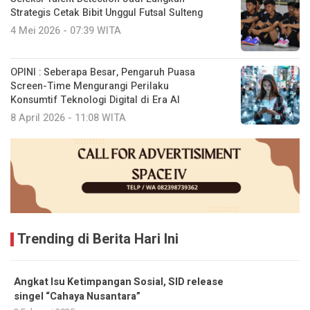
Strategis Cetak Bibit Unggul Futsal Sulteng
4 Mei 2026 - 07:39 WITA
OPINI : Seberapa Besar, Pengaruh Puasa
Screen-Time Mengurangi Perilaku
Konsumtif Teknologi Digital di Era AI
8 April 2026 - 11:08 WITA
Trending di Berita Hari Ini
Angkat Isu Ketimpangan Sosial, SID release
singel “Cahaya Nusantara”