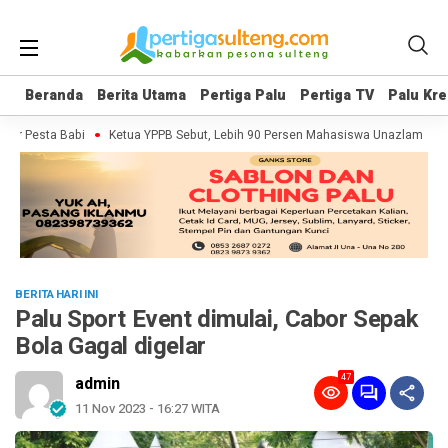
Beranda
Beranda
Berita Utama
Berita Utama
Pertiga Palu
Pertiga Palu
Pertiga TV
Pertiga TV
Palu Kre
Palu Kre
er Pesta Babi
Ketua YPPB Sebut, Lebih 90 Persen Mahasiswa Unazlam Dapat
BERITA HARI INI
Palu Sport Event dimulai, Cabor Sepak
Bola Gagal digelar
47
admin
11 Nov 2023 - 16:27 WITA