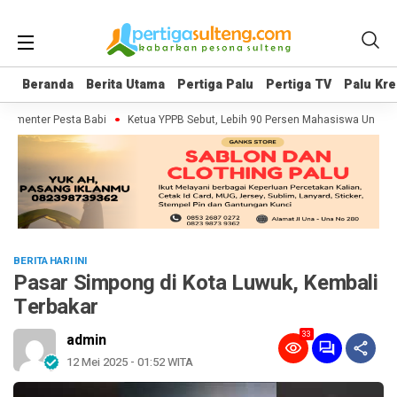
Beranda
Beranda
Berita Utama
Berita Utama
Pertiga Palu
Pertiga Palu
Pertiga TV
Pertiga TV
Palu Kre
Palu Kre
okumenter Pesta Babi
Ketua YPPB Sebut, Lebih 90 Persen Mahasiswa Unazla
BERITA HARI INI
Pasar Simpong di Kota Luwuk, Kembali
Terbakar
33
admin
12 Mei 2025 - 01:52 WITA