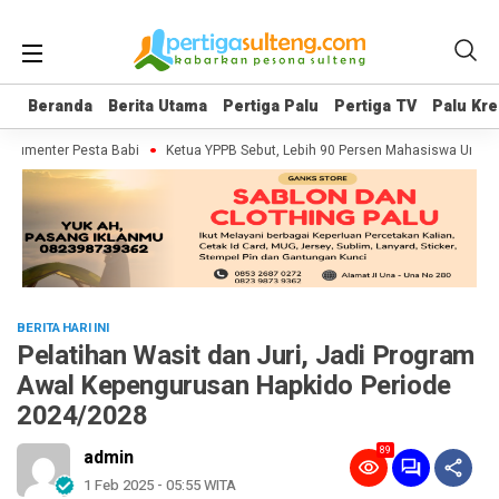
Beranda
Beranda
Berita Utama
Berita Utama
Pertiga Palu
Pertiga Palu
Pertiga TV
Pertiga TV
Palu Kre
Palu Kre
kumenter Pesta Babi
Ketua YPPB Sebut, Lebih 90 Persen Mahasiswa Unazla
BERITA HARI INI
Pelatihan Wasit dan Juri, Jadi Program
Awal Kepengurusan Hapkido Periode
2024/2028
89
admin
1 Feb 2025 - 05:55 WITA