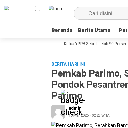
Beranda
Beranda
Berita Utama
Berita Utama
Per
Per
ini, Dokumenter Pesta Babi
Ketua YPPB Sebut, Lebih 90 Persen Mah
BERITA HARI INI
Pemkab Parimo, 
Pondok Pesantren
Parimo
admin
16 Mar 2026 - 02:23 WITA