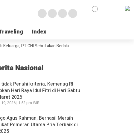
Traveling
Traveling
Index
Index
luarga, PT GNI Sebut akan Berlaku Januari 2027
Wabup Poso Jemput Pe
erita Nasional
l tidak Penuhi kriteria, Kemenag RI
pkan Hari Raya Idul Fitri di Hari Sabtu
Maret 2026
 19, 2026 | 1:52 pm WIB
go Agus Rahman, Berhasil Meraih
ikat Pemeran Utama Pria Terbaik di
2025