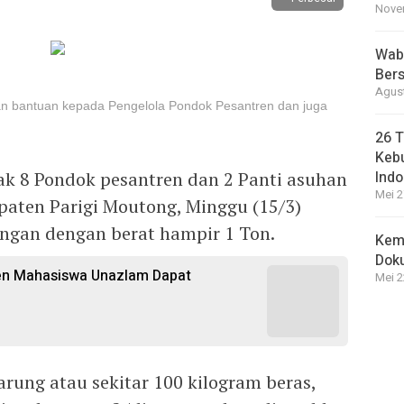
Novem
Wabu
Bers
Agust
n bantuan kepada Pengelola Pondok Pesantren dan juga
26 T
Kebu
ak 8 Pondok pesantren dan 2 Panti asuhan
Indo
Mei 2
paten Parigi Moutong, Minggu (15/3)
gan dengan berat hampir 1 Ton.
Kem
Dok
sen Mahasiswa Unazlam Dapat
Mei 2
arung atau sekitar 100 kilogram beras,