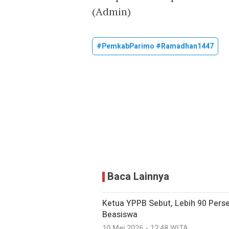
(Admin)
#pemkabParimo #ramadhan1447
Baca Lainnya
Ketua YPPB Sebut, Lebih 90 Per
Beasiswa
10 Mei 2026 - 12:48 WITA