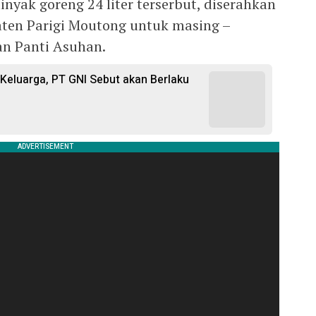
inyak goreng 24 liter terserbut, diserahkan
ten Parigi Moutong untuk masing –
an Panti Asuhan.
i Keluarga, PT GNI Sebut akan Berlaku