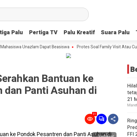
tiga Palu
tiga Palu
Pertiga TV
Pertiga TV
Palu Kreatif
Palu Kreatif
Suara Palu
Suara Palu
asiswa Unazlam Dapat Beasiswa
Protes Soal Family Visit Atau Cuti Ke
B
Serahkan Bantuan ke
Hila
 dan Panti Asuhan di
teta
21 
Maret
31
Ring
Pred
FFI 
Perbesar