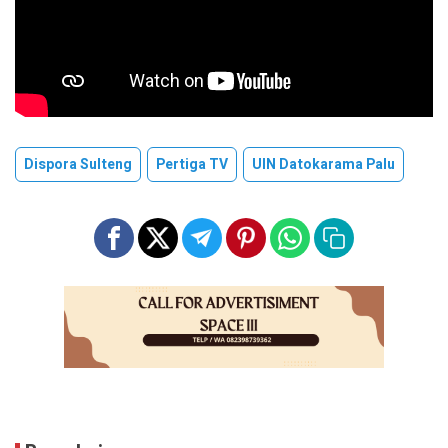
Dispora Sulteng
Pertiga TV
UIN Datokarama Palu