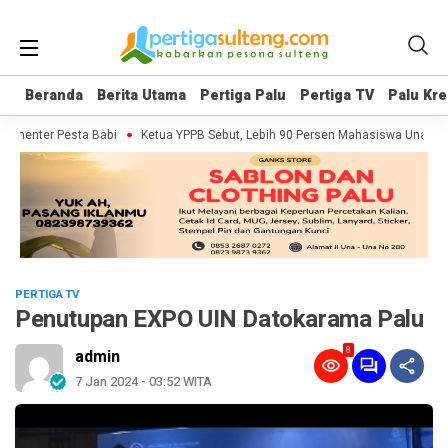
Beranda
Beranda
Berita Utama
Berita Utama
Pertiga Palu
Pertiga Palu
Pertiga TV
Pertiga TV
Palu Kre
Palu Kre
kumenter Pesta Babi
Ketua YPPB Sebut, Lebih 90 Persen Mahasiswa Unazla
PERTIGA TV
Penutupan EXPO UIN Datokarama Palu
8
admin
7 Jan 2024 - 03:52 WITA