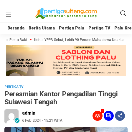
Beranda
Beranda
Berita Utama
Berita Utama
Pertiga Palu
Pertiga Palu
Pertiga TV
Pertiga TV
Palu Kre
Palu Kre
nter Pesta Babi
Ketua YPPB Sebut, Lebih 90 Persen Mahasiswa Unazlam Dap
PERTIGA TV
Peresmian Kantor Pengadilan Tinggi
Sulawesi Tengah
8
admin
6 Feb 2024 - 15:21 WITA