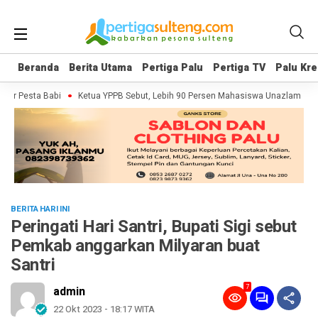
Beranda
Beranda
Berita Utama
Berita Utama
Pertiga Palu
Pertiga Palu
Pertiga TV
Pertiga TV
Palu Kre
Palu Kre
er Pesta Babi
Ketua YPPB Sebut, Lebih 90 Persen Mahasiswa Unazlam Dapa
BERITA HARI INI
Peringati Hari Santri, Bupati Sigi sebut
Pemkab anggarkan Milyaran buat
Santri
7
admin
22 Okt 2023 - 18:17 WITA