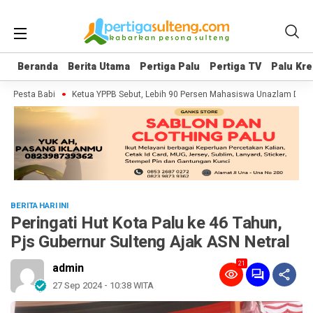
Beranda
Beranda
Berita Utama
Berita Utama
Pertiga Palu
Pertiga Palu
Pertiga TV
Pertiga TV
Palu Kre
Palu Kre
 Pesta Babi
Ketua YPPB Sebut, Lebih 90 Persen Mahasiswa Unazlam Dapat 
BERITA HARI INI
Peringati Hut Kota Palu ke 46 Tahun,
Pjs Gubernur Sulteng Ajak ASN Netral
21
admin
27 Sep 2024 - 10:38 WITA