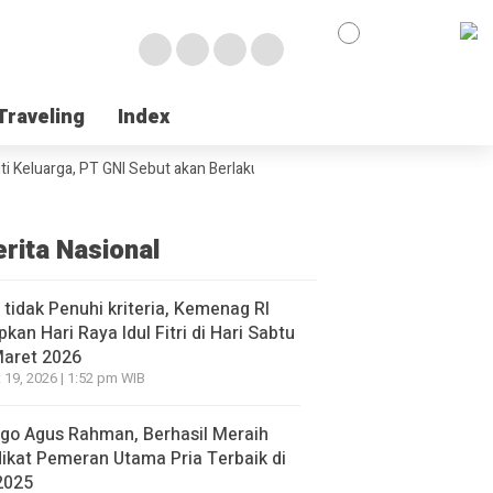
Traveling
Traveling
Index
Index
eluarga, PT GNI Sebut akan Berlaku Januari 2027
Wabup Poso Jemput Pe
erita Nasional
l tidak Penuhi kriteria, Kemenag RI
pkan Hari Raya Idul Fitri di Hari Sabtu
Maret 2026
 19, 2026 | 1:52 pm WIB
go Agus Rahman, Berhasil Meraih
ikat Pemeran Utama Pria Terbaik di
2025