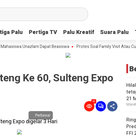
tiga Palu
tiga Palu
Pertiga TV
Pertiga TV
Palu Kreatif
Palu Kreatif
Suara Palu
Suara Palu
asiswa Unazlam Dapat Beasiswa
Protes Soal Family Visit Atau Cuti K
B
teng Ke 60, Sulteng Expo
Hila
teta
21 
36
Maret
Perbesar
Ring
Pred
FFI 