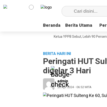
Beranda
Beranda
Berita Utama
Berita Utama
Per
Per
ini, Dokumenter Pesta Babi
Ketua YPPB Sebut, Lebih 90 Persen Mah
BERITA HARI INI
Peringati HUT Sul
digelar 3 Hari
admin
26 Apr 2024 - 06:52 WITA