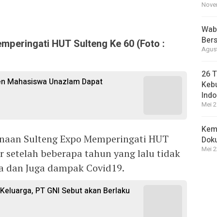
Novem
Wabu
Bers
peringati HUT Sulteng Ke 60 (Foto :
Agust
26 T
sen Mahasiswa Unazlam Dapat
Kebu
Indo
Mei 2
Kem
sanaan Sulteng Expo Memperingati HUT
Dok
Mei 2
ar setelah beberapa tahun yang lalu tidak
a dan Juga dampak Covid19.
i Keluarga, PT GNI Sebut akan Berlaku