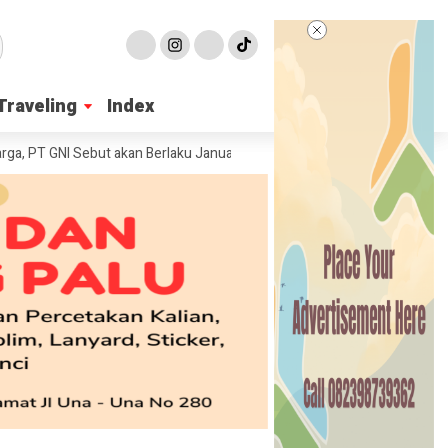
Traveling
Traveling
Index
Index
 GNI Sebut akan Berlaku Januari 2027
Wabup Poso Jemput Peluang Bes