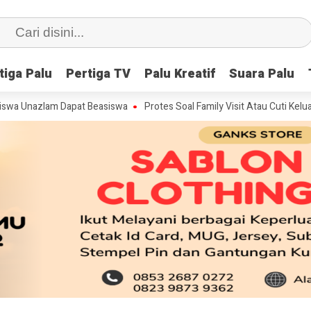
tiga Palu
tiga Palu
Pertiga TV
Pertiga TV
Palu Kreatif
Palu Kreatif
Suara Palu
Suara Palu
azlam Dapat Beasiswa
Protes Soal Family Visit Atau Cuti Keluarga, PT