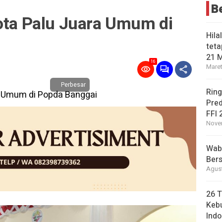
B
Kota Palu Juara Umum di
Hila
teta
21 
16
Maret
Perbesar
Ring
Pred
FFI 
Novem
Wabu
Bers
Agust
26 T
Kebu
Indo