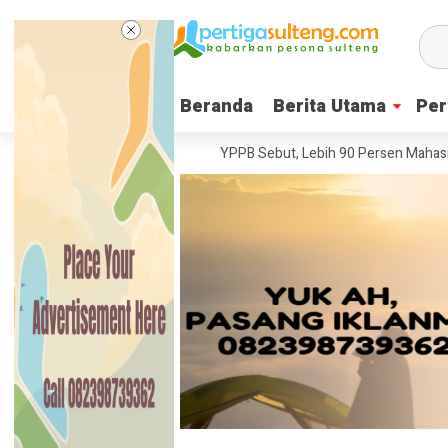
Beranda
Beranda
Berita Utama
Berita Utama
Per
Per
enter Pesta Babi
Ketua YPPB Sebut, Lebih 90 Persen Mahasiswa Un