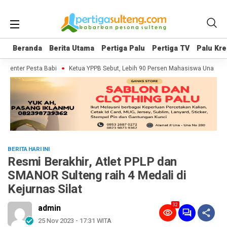
Beranda
Beranda
Berita Utama
Berita Utama
Pertiga Palu
Pertiga Palu
Pertiga TV
Pertiga TV
Palu Kre
Palu Kre
menter Pesta Babi
Ketua YPPB Sebut, Lebih 90 Persen Mahasiswa Unazlam 
BERITA HARI INI
Resmi Berakhir, Atlet PPLP dan
SMANOR Sulteng raih 4 Medali di
Kejurnas Silat
32
admin
25 Nov 2023 - 17:31 WITA