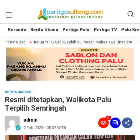
Beranda
Beranda
Berita Utama
Berita Utama
Pertiga Palu
Pertiga Palu
Pertiga TV
Pertiga TV
Palu Kre
Palu Kre
er Pesta Babi
Ketua YPPB Sebut, Lebih 90 Persen Mahasiswa Unazlam Dapa
BERITA HARI INI
Resmi ditetapkan, Walikota Palu
Terpilih Semringah
59
admin
7 Feb 2025 - 05:37 WITA