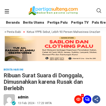
Beranda
Beranda
Berita Utama
Berita Utama
Pertiga Palu
Pertiga Palu
Pertiga TV
Pertiga TV
Palu Kre
Palu Kre
er Pesta Babi
Ketua YPPB Sebut, Lebih 90 Persen Mahasiswa Unazlam Dapa
BERITA HARI INI
Ribuan Surat Suara di Donggala,
Dimusnahkan karena Rusak dan
Berlebih
6
admin
13 Feb 2024 - 17:23 WITA