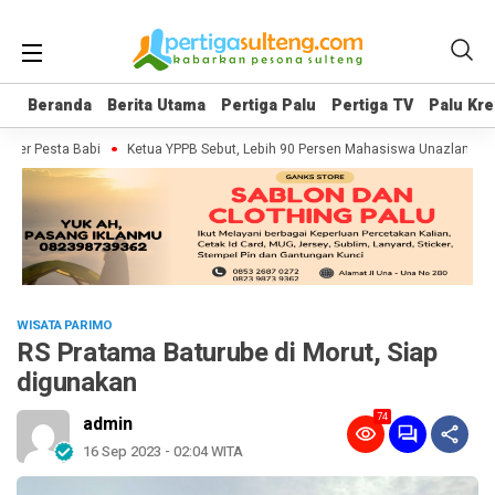
Beranda
Beranda
Berita Utama
Berita Utama
Pertiga Palu
Pertiga Palu
Pertiga TV
Pertiga TV
Palu Kre
Palu Kre
er Pesta Babi
Ketua YPPB Sebut, Lebih 90 Persen Mahasiswa Unazlam Dapa
WISATA PARIMO
RS Pratama Baturube di Morut, Siap
digunakan
74
admin
16 Sep 2023 - 02:04 WITA