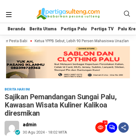
Beranda
Beranda
Berita Utama
Berita Utama
Pertiga Palu
Pertiga Palu
Pertiga TV
Pertiga TV
Palu Kre
Palu Kre
ter Pesta Babi
Ketua YPPB Sebut, Lebih 90 Persen Mahasiswa Unazlam Dapa
BERITA HARI INI
Sajikan Pemandangan Sungai Palu,
Kawasan Wisata Kuliner Kalikoa
diresmikan
54
admin
30 Agu 2024 - 18:02 WITA