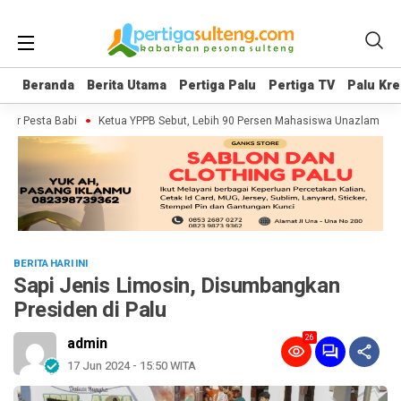
Beranda
Beranda
Berita Utama
Berita Utama
Pertiga Palu
Pertiga Palu
Pertiga TV
Pertiga TV
Palu Kre
Palu Kre
er Pesta Babi
Ketua YPPB Sebut, Lebih 90 Persen Mahasiswa Unazlam Dapa
BERITA HARI INI
Sapi Jenis Limosin, Disumbangkan
Presiden di Palu
26
admin
17 Jun 2024 - 15:50 WITA